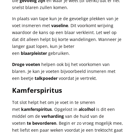
die
gevoelig zijn
en waar je weet (of denkt) dat er het
snelst blaren zullen komen.
In plaats van tape kun je de gevoelige plekken van je
voet insmeren met
vaseline
. Dit voorkomt wrijving
waardoor de kans op een blaar verkleint. Let wel op
dat dit alleen helpt bij korte wandelingen. Wanneer je
langer gaat lopen, kun je beter
een
blaarpleister
gebruiken.
Droge voeten
helpen ook bij het voorkomen van
blaren. Je kan je voeten bijvoorbeeld insmeren met
een beetje
talkpoeder
voordat je vertrekt.
Kamferspiritus
Tot slot helpt het om je voet in te smeren
met
kamferspiritus
. Opgelost in
alcolhol
is dit een
middel om de
verharding
van de huid van de
voeten
te bevorderen
. Begin er zo vroeg mogelijk mee,
het liefst een paar weken voordat je een trektocht gaat