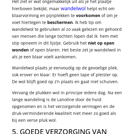
Het ziet er wat ongemakkelijk uit als je het plaatje
wandelwol
hierboven bekijkt, maar
helpt echt om
blaarvorming en pijnplekken te
voorkomen
of om je
voet hiertegen te
beschermen
. Ik heb tip om
wandelwol te gebruiken al zo vaak gelezen en gehoord
van mensen die lange tochten lopen dat ik hem met
stip opneem in dit lijstje. Gebruik het
niet op open
wonden
of open blaren. Het beste zet je wandelwol in
als je een blaar voelt aankomen.
Wandelwol plaats je eenvoudig op de gevoelige plek,
sok erover en klaar. Er hoeft geen tape of pleister op.
De wol blijft goed op z’n plaats en gaat niet schuiven.
Vervang de plukken wol in principe iedere dag. Na een
lange wandeling is de Lanoline door de huid
opgenomen en is het verzorgende vermogen en de
druk-verminderende kwaliteit niet meer zo goed als
bij een verse pluk wol.
5. GOEDE VERZORGING VAN