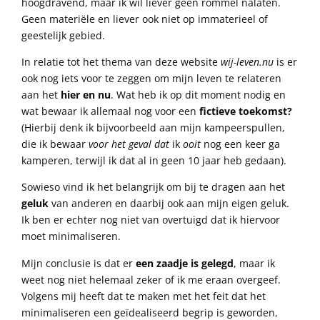
hoogdravend, maar ik wil liever geen rommel nalaten.
Geen materiële en liever ook niet op immaterieel of
geestelijk gebied.
In relatie tot het thema van deze website
wij-leven.nu
is er
ook nog iets voor te zeggen om mijn leven te relateren
aan het
hier en nu
. Wat heb ik op dit moment nodig en
wat bewaar ik allemaal nog voor een
fictieve toekomst?
(Hierbij denk ik bijvoorbeeld aan mijn kampeerspullen,
die ik bewaar
voor het geval dat
ik
ooit
nog een keer ga
kamperen, terwijl ik dat al in geen 10 jaar heb gedaan).
Sowieso vind ik het belangrijk om bij te dragen aan het
geluk
van anderen en daarbij ook aan mijn eigen geluk.
Ik ben er echter nog niet van overtuigd dat ik hiervoor
moet minimaliseren.
Mijn conclusie is dat er
een zaadje is gelegd
, maar ik
weet nog niet helemaal zeker of ik me eraan overgeef.
Volgens mij heeft dat te maken met het feit dat het
minimaliseren een geïdealiseerd begrip is geworden,