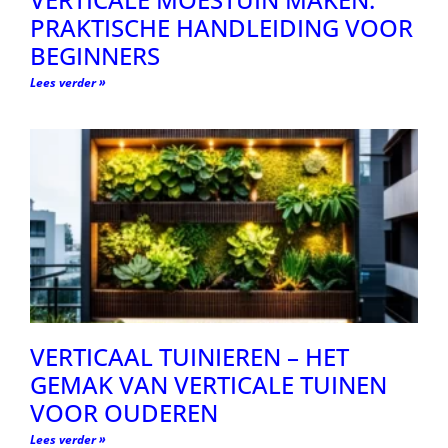
PRAKTISCHE HANDLEIDING VOOR
BEGINNERS
Lees verder »
VERTICAAL TUINIEREN – HET
GEMAK VAN VERTICALE TUINEN
VOOR OUDEREN
Lees verder »